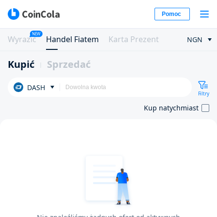
Pomoc
NEW
Wyrazić
Handel Fiatem
Karta Prezent
NGN
Kupić
Sprzedać
DASH
Filtry
Kup natychmiast