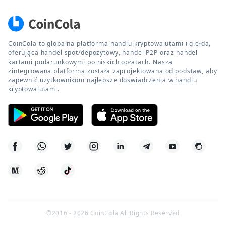
CoinCola to globalna platforma handlu kryptowalutami i giełda,
oferująca handel spot/depozytowy, handel P2P oraz handel
kartami podarunkowymi po niskich opłatach. Nasza
zintegrowana platforma została zaprojektowana od podstaw, aby
zapewnić użytkownikom najlepsze doświadczenia w handlu
kryptowalutami.
©2016 -
2026
CoinCola All Rights Reserved