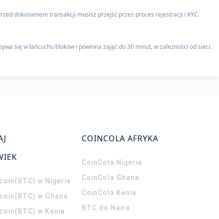
rzed dokonaniem transakcji musisz przejść przez proces rejestracji i KYC.
a się w łańcuchu bloków i powinna zająć do 30 minut, w zależności od sieci.
AJ
COINCOLA AFRYKA
WIEK
CoinCola
Nigeria
CoinCola
Ghana
coin(BTC) w Nigeria
CoinCola
Kenia
tcoin(BTC) w Ghana
BTC do Naira
tcoin(BTC) w Kenia