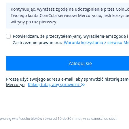
Kontynuując, wyrażasz zgodę na udostępnienie przez CoinC
Twojego konta CoinCola serwisowi Mercuryo.io, jeśli korzystas
witryny po raz pierwszy.
Potwierdzam, że przeczytałem(-am), wyraziłem(-am) zgodę i
Zastrzeżenie prawne oraz
Warunki korzystania z serwisu M
Zaloguj się
Proszę użyć swojego adresu e-mail, aby sprawdzić historię za
Mercuryo
Kliknij tutaj, aby sprawdzić
ywa się w łańcuchu bloków i trwa od 10 do 30 minut, w zależności od sieci.