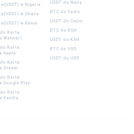
USDT do Nairy
ta(USDT) w Nigeria
BTC do Cedis
ta(USDT) w Ghana
USDT do Cedis
ta(USDT) w Kenia
BTC do KSH
ldo Karta
a Walmart
USDT do KSH
ldo Karta
BTC do USD
a Apple
USDT do USD
ldo Karta
a Steam
ldo Karta
 Google Play
ldo Karta
 Vanilla