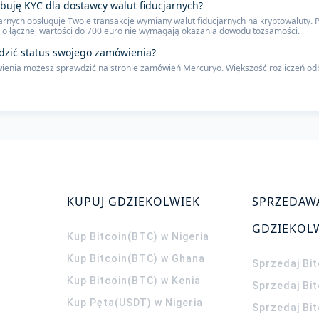
ebuję KYC dla dostawcy walut fiducjarnych?
arnych obsługuje Twoje transakcje wymiany walut fiducjarnych na kryptowaluty. P
o łącznej wartości do 700 euro nie wymagają okazania dowodu tożsamości.
dzić status swojego zamówienia?
enia możesz sprawdzić na stronie zamówień Mercuryo. Większość rozliczeń odbyw
KUPUJ GDZIEKOLWIEK
SPRZEDAW
GDZIEKOL
Kup Bitcoin(BTC) w Nigeria
Kup Bitcoin(BTC) w Ghana
Sprzedaj Bit
Kup Bitcoin(BTC) w Kenia
Sprzedaj Bi
Kup Pęta(USDT) w Nigeria
Sprzedaj Bi