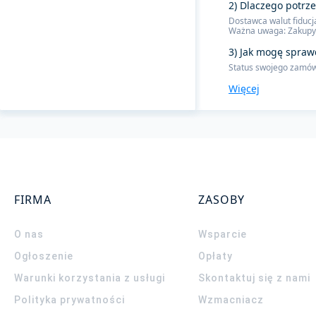
2) Dlaczego potrz
Dostawca walut fiducj
Ważna uwaga: Zakupy 
3) Jak mogę spraw
Status swojego zamówi
Więcej
FIRMA
ZASOBY
O nas
Wsparcie
Ogłoszenie
Opłaty
Warunki korzystania z usługi
Skontaktuj się z nami
Polityka prywatności
Wzmacniacz