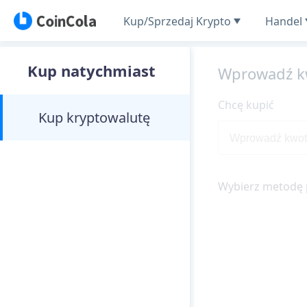
Kup/Sprzedaj Krypto
Handel
Kup natychmiast
Wprowadź k
Chcę kupić
Kup kryptowalutę
Wybierz metodę 