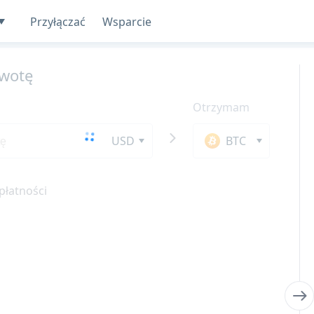
Przyłączać
Wsparcie
wotę
Otrzymam
USD
BTC
płatności