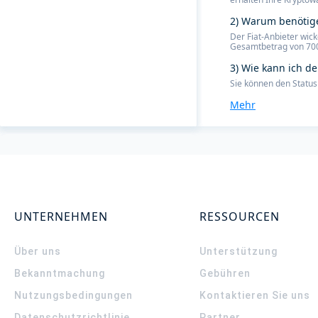
2) Warum benötige
Der Fiat-Anbieter wic
Gesamtbetrag von 700 €
3) Wie kann ich d
Sie können den Status
Mehr
UNTERNEHMEN
RESSOURCEN
Über uns
Unterstützung
Bekanntmachung
Gebühren
Nutzungsbedingungen
Kontaktieren Sie uns
Datenschutzrichtlinie
Partner