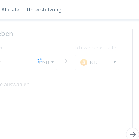
Affiliate
Unterstützung
eben
en
Ich werde erhalten
USD
BTC
e auswählen