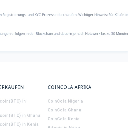
en Registrierungs- und KYC-Prozesse durchlaufen. Wichtiger Hinweis: Für Käufe b
nungen erfolgen in der Blockchain und dauern je nach Netzwerk bis zu 30 Minute
VERKAUFEN
COINCOLA AFRIKA
coin(BTC) in
CoinCola
Nigeria
CoinCola
Ghana
tcoin(BTC) in Ghana
CoinCola
Kenia
coin(BTC) in Kenia
Bitcoin in Naira