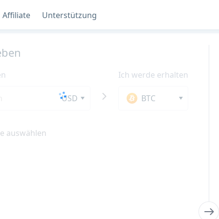
Affiliate
Unterstützung
eben
en
Ich werde erhalten
USD
BTC
e auswählen