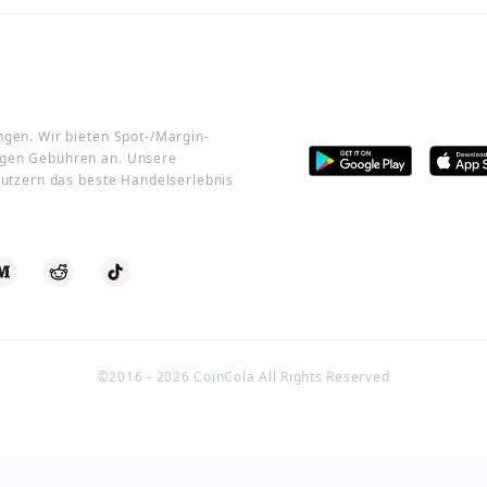
ngen. Wir bieten Spot-/Margin-
igen Gebühren an. Unsere
 Nutzern das beste Handelserlebnis
©2016 -
2026
CoinCola All Rights Reserved