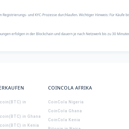
en Registrierungs- und KYC-Prozesse durchlaufen. Wichtiger Hinweis: Für Käufe b
nungen erfolgen in der Blockchain und dauern je nach Netzwerk bis zu 30 Minute
VERKAUFEN
COINCOLA AFRIKA
coin(BTC) in
CoinCola
Nigeria
CoinCola
Ghana
tcoin(BTC) in Ghana
CoinCola
Kenia
coin(BTC) in Kenia
Bitcoin in Naira