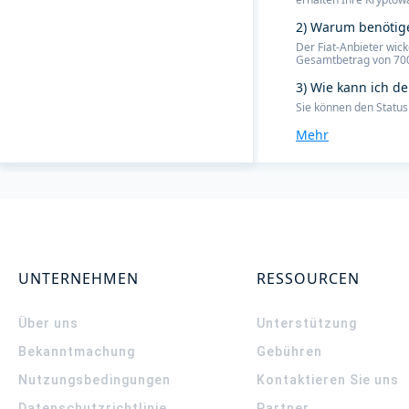
2) Warum benötige
Der Fiat-Anbieter wic
Gesamtbetrag von 700 €
3) Wie kann ich d
Sie können den Status
Mehr
UNTERNEHMEN
RESSOURCEN
Über uns
Unterstützung
Bekanntmachung
Gebühren
Nutzungsbedingungen
Kontaktieren Sie uns
Datenschutzrichtlinie
Partner