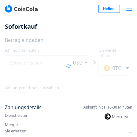
Helfen
Sofortkauf
Betrag eingeben
Ich möchte kaufen
Ich werde
erhalten
USD
BTC
Zahlungsmethode auswählen
Zahlungsdetails
Ankunft in ca. 10-30 Minuten
Dienstleister
Mercuryo
Menge
-
-
Sie erhalten
-
-