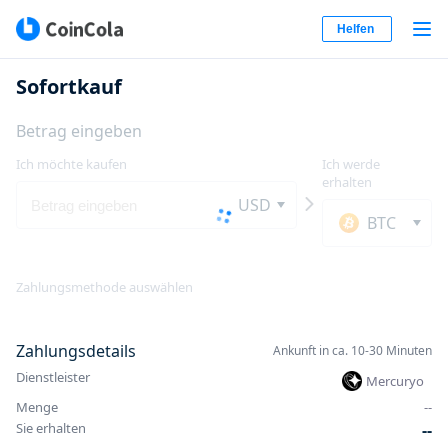
Helfen
Sofortkauf
Betrag eingeben
Ich möchte kaufen
Ich werde
erhalten
USD
BTC
Zahlungsmethode auswählen
Zahlungsdetails
Ankunft in ca. 10-30 Minuten
Dienstleister
Mercuryo
Menge
-
-
Sie erhalten
-
-