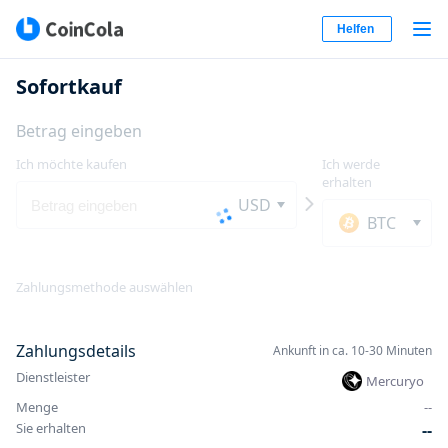
Helfen
Sofortkauf
Betrag eingeben
Ich möchte kaufen
Ich werde
erhalten
USD
BTC
Zahlungsmethode auswählen
Zahlungsdetails
Ankunft in ca. 10-30 Minuten
Dienstleister
Mercuryo
Menge
-
-
Sie erhalten
-
-