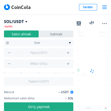
Yardım
SOL/USDT
|
|
-NaN%
Fiyat
Miktar
Satın almak
Satmak
(USDT)
(SOL)
--
--
Sınır
--
--
--
--
Fiyat (USDT)
--
--
--
--
Miktar (SOL)
--
--
0
≈ -- USD
--
--
Toplam (USDT)
--
--
--
--
Mevcut
--
USDT
--
--
Maksimum satın alma
--
SOL
--
--
--
--
Giriş yapmak
0.01