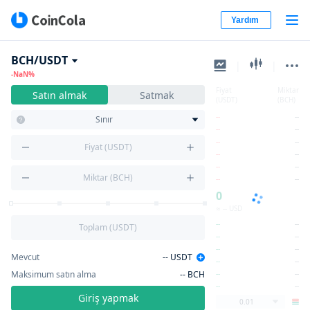
Yardım
BCH/USDT
|
|
-NaN%
Fiyat
Miktar
Satın almak
Satmak
(USDT)
(BCH)
--
--
Sınır
--
--
--
--
Fiyat (USDT)
--
--
--
--
Miktar (BCH)
--
--
0
≈ -- USD
--
--
Toplam (USDT)
--
--
--
--
Mevcut
--
USDT
--
--
Maksimum satın alma
--
BCH
--
--
--
--
Giriş yapmak
0.01