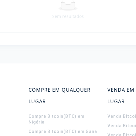
Sem resultados
COMPRE EM QUALQUER
VENDA EM
LUGAR
LUGAR
Compre Bitcoin(BTC) em
Venda Bitco
Nigéria
Venda Bitco
Compre Bitcoin(BTC) em Gana
Venda Bitco