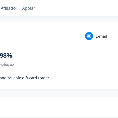
Afiliado
Apoiar
E-mail
98
%
valiação
and reliable gift card trader