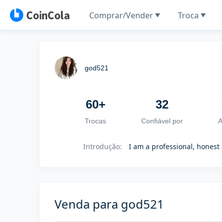
Comprar/Vender
Troca
god521
60+
32
Trocas
Confiável por
A
Introdução
:
I am a professional, honest 
Venda para god521