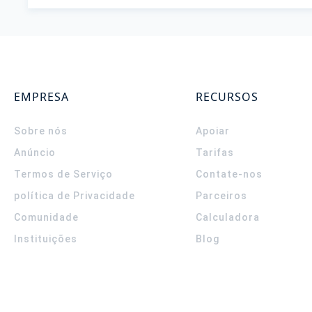
EMPRESA
RECURSOS
Sobre nós
Apoiar
Anúncio
Tarifas
Termos de Serviço
Contate-nos
política de Privacidade
Parceiros
Comunidade
Calculadora
Instituições
Blog