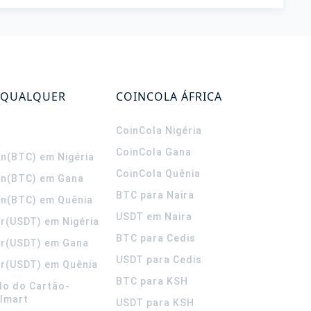
 QUALQUER
COINCOLA ÁFRICA
CoinCola
Nigéria
CoinCola
Gana
in(BTC) em Nigéria
CoinCola
Quênia
in(BTC) em Gana
BTC para Naira
in(BTC) em Quênia
USDT em Naira
r(USDT) em Nigéria
BTC para Cedis
er(USDT) em Gana
USDT para Cedis
r(USDT) em Quênia
BTC para KSH
do do Cartão-
lmart
USDT para KSH