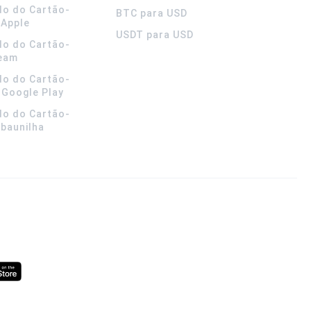
do do Cartão-
BTC para USD
 Apple
USDT para USD
do do Cartão-
team
do do Cartão-
 Google Play
do do Cartão-
 baunilha