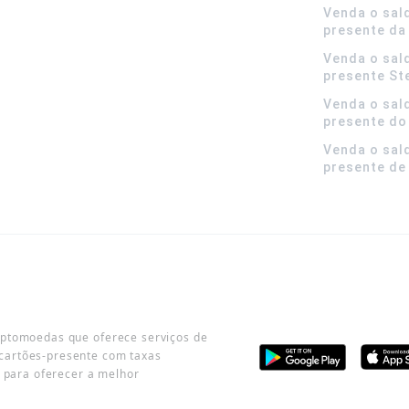
Venda o sal
presente da
Venda o sal
presente S
Venda o sal
presente do
Venda o sal
presente de
iptomoedas que oferece serviços de
cartões-presente com taxas
o para oferecer a melhor