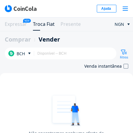
Ajuda
NEW
Expressar
Troca Fiat
Presente
NGN
Comprar
Vender
BCH
Filtros
Venda instantânea