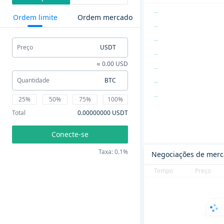
--
Ordem limite
Ordem mercado
--
--
Preço
USDT
--
≈ 0.00 USD
--
Quantidade
BTC
--
--
25%
50%
75%
100%
--
Total
0.00000000 USDT
--
Conecte-se
--
Taxa: 0.1%
--
Negociações de mer
--
Tempo
Preço
--
--