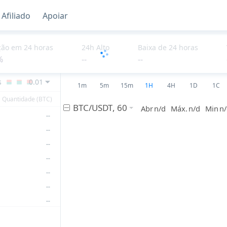
Afiliado
Apoiar
--
--
--
ção em 24 horas
24h Alto
Baixa de 24 horas
%
--
--
--
--
s
0.01
1m
5m
15m
1H
4H
1D
1C
--
Quantidade (BTC)
--
--
--
--
--
--
--
--