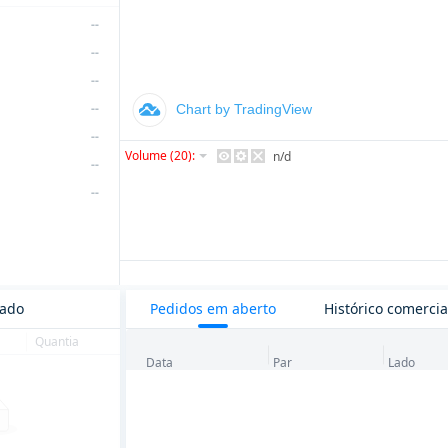
--
--
--
--
--
--
--
--
--
--
--
cado
Pedidos em aberto
Histórico comercia
--
Quantia
--
Data
Par
Lado
--