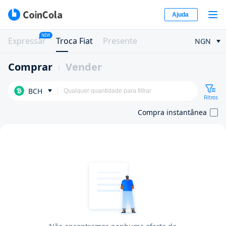
Ajuda
NEW
Expressar
Troca Fiat
Presente
NGN
Comprar
Vender
BCH
Filtros
Compra instantânea