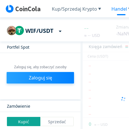
Kup/Sprzedaj Krypto
Handel
--
--
--
--
Zmian
WIF/USDT
-NaN
--
≈ -- USD
--
Księga zamówień
Portfel Spot
--
Cena (USDT)
--
WIF
Dostępny
0
--
Zaloguj się, aby zobaczyć zasoby
USDT
--
Zaloguj się
Dostępny
0
--
Depozyt
Wycofać
--
--
Zamówienie
--
--
Kupić
Sprzedać
0
≈ -- USD