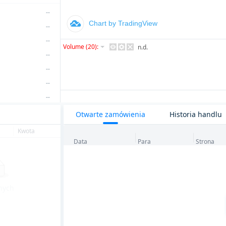
--
--
--
--
--
--
--
--
Otwarte zamówienia
Historia handlu
--
Kwota
--
Data
Para
Strona
--
--
--
nych
--