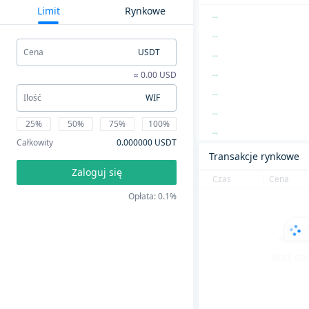
Limit
Rynkowe
--
--
Cena
USDT
--
≈ 0.00 USD
--
--
Ilość
WIF
--
25%
50%
75%
100%
--
Całkowity
0.000000 USDT
--
Transakcje rynkowe
Zaloguj się
--
Czas
Cena
--
Opłata: 0.1%
--
--
--
Brak da
--