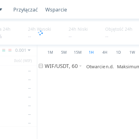
Przyłączać
Wsparcie
--
--
--
a 24h
24h Wysoki
24h Niski
Objętość 24h
%
--
--
--
--
--
0.001
1M
5M
15M
1H
4H
1D
1W
--
Ilość (WIF)
--
--
--
--
--
--
--
--