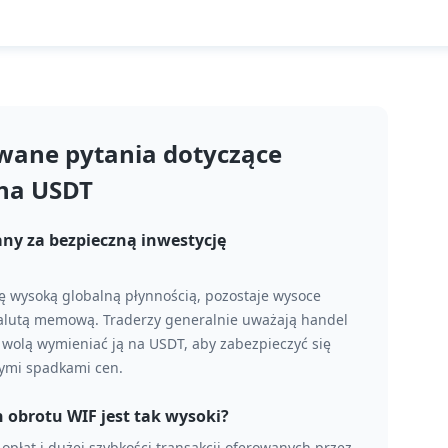
wane pytania dotyczące
na USDT
any za bezpieczną inwestycję
ię wysoką globalną płynnością, pozostaje wysoce
alutą memową. Traderzy generalnie uważają handel
e wolą wymieniać ją na USDT, aby zabezpieczyć się
ymi spadkami cen.
obrotu WIF jest tak wysoki?
 opłat i dużej szybkości transakcji oferowanych przez