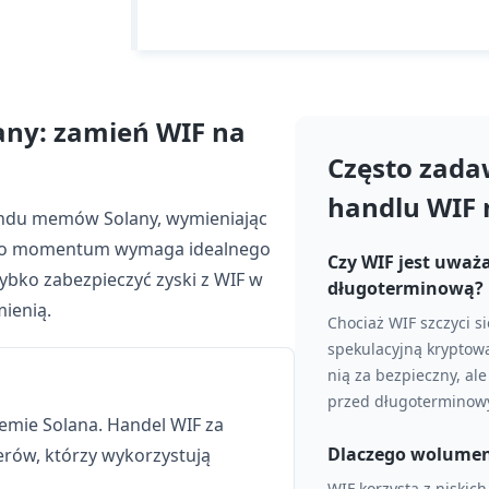
ny: zamień WIF na
Często zada
handlu WIF 
trendu memów Solany, wymieniając
wego momentum wymaga idealnego
Czy WIF jest uważ
zybko zabezpieczyć zyski z WIF w
długoterminową?
mienią.
Chociaż WIF szczyci s
spekulacyjną kryptow
nią za bezpieczny, al
przed długoterminow
emie Solana. Handel WIF za
Dlaczego wolumen 
erów, którzy wykorzystują
WIF korzysta z niskich