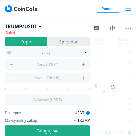
Pomoc
TRUMP/USDT
|
|
-NaN%
Cena
Kwota
Kupić
Sprzedać
(USDT)
(TRUMP)
--
--
Limit
--
--
--
--
Cena (USDT)
--
--
--
--
Kwota (TRUMP)
--
--
0
≈ -- USD
--
--
Całkowity (USDT)
--
--
--
--
Dostępny
--
USDT
--
--
Maksymalny zakup
--
TRUMP
--
--
--
--
Zaloguj się
0.01