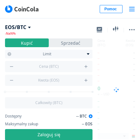
Pomoc
EOS/BTC
|
|
-NaN%
Cena
Kwota
Kupić
Sprzedać
(BTC)
(EOS)
--
--
Limit
--
--
--
--
Cena (BTC)
--
--
--
--
Kwota (EOS)
--
--
0
≈ -- USD
--
--
Całkowity (BTC)
--
--
--
--
Dostępny
--
BTC
--
--
Maksymalny zakup
--
EOS
--
--
--
--
Zaloguj się