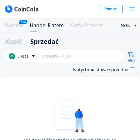
Pomoc
NEW
Wyrazić
Handel Fiatem
Karta Prezent
NGN
Kupić
Sprzedać
USDT
Filtry
Natychmiastowa sprzedaż