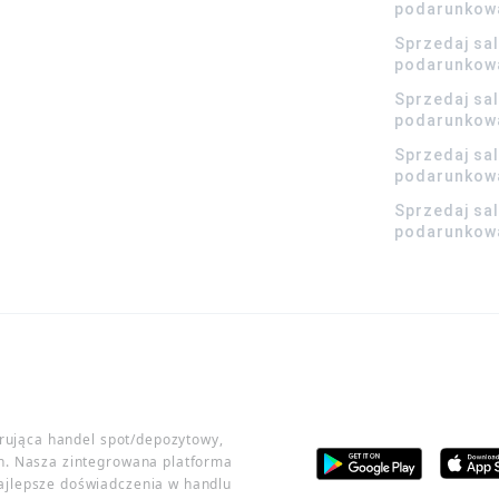
podarunkow
Sprzedaj sa
podarunkow
Sprzedaj sa
podarunkow
Sprzedaj sa
podarunkowa
Sprzedaj sa
podarunkowa
erująca handel spot/depozytowy,
h. Nasza zintegrowana platforma
ajlepsze doświadczenia w handlu