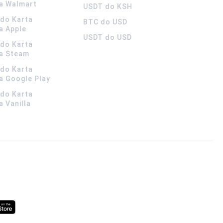
a Walmart
USDT do KSH
ldo Karta
BTC do USD
a Apple
USDT do USD
ldo Karta
a Steam
ldo Karta
 Google Play
ldo Karta
 Vanilla