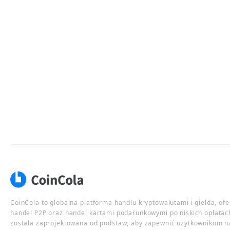
CoinCola to globalna platforma handlu kryptowalutami i giełda, of
handel P2P oraz handel kartami podarunkowymi po niskich opłatac
została zaprojektowana od podstaw, aby zapewnić użytkownikom n