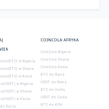
AJ
COINCOLA AFRYKA
WIEK
CoinCola
Nigeria
CoinCola
Ghana
coin(BTC) w Nigeria
CoinCola
Kenia
tcoin(BTC) w Ghana
BTC do Naira
tcoin(BTC) w Kenia
USDT do Nairy
ta(USDT) w Nigeria
BTC do Cedis
ta(USDT) w Ghana
USDT do Cedis
ta(USDT) w Kenia
BTC do KSH
ldo Karta