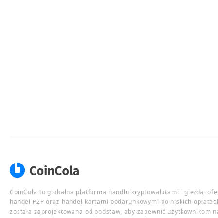
CoinCola to globalna platforma handlu kryptowalutami i giełda, of
handel P2P oraz handel kartami podarunkowymi po niskich opłatac
została zaprojektowana od podstaw, aby zapewnić użytkownikom n