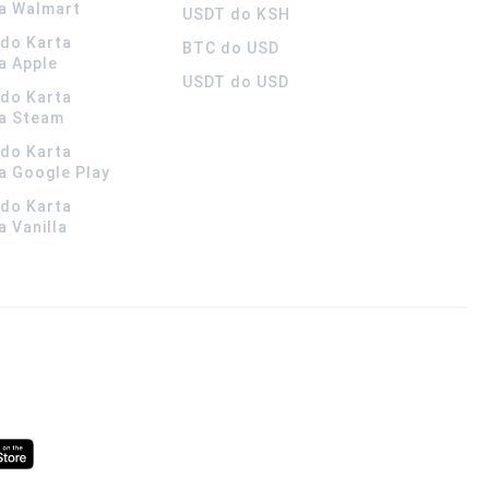
a Walmart
USDT do KSH
ldo Karta
BTC do USD
a Apple
USDT do USD
ldo Karta
a Steam
ldo Karta
 Google Play
ldo Karta
 Vanilla