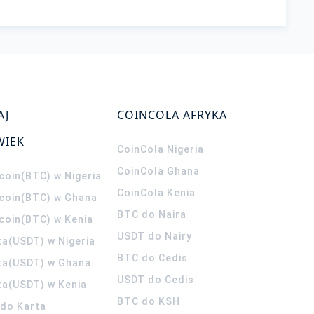
AJ
COINCOLA AFRYKA
WIEK
CoinCola
Nigeria
CoinCola
Ghana
coin(BTC) w Nigeria
CoinCola
Kenia
tcoin(BTC) w Ghana
BTC do Naira
tcoin(BTC) w Kenia
USDT do Nairy
ta(USDT) w Nigeria
BTC do Cedis
ta(USDT) w Ghana
USDT do Cedis
ta(USDT) w Kenia
BTC do KSH
ldo Karta