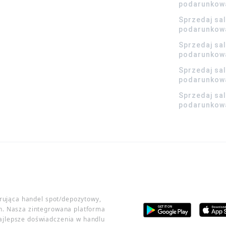
podarunkow
Sprzedaj sa
podarunkow
Sprzedaj sa
podarunkow
Sprzedaj sa
podarunkowa
Sprzedaj sa
podarunkowa
erująca handel spot/depozytowy,
h. Nasza zintegrowana platforma
ajlepsze doświadczenia w handlu