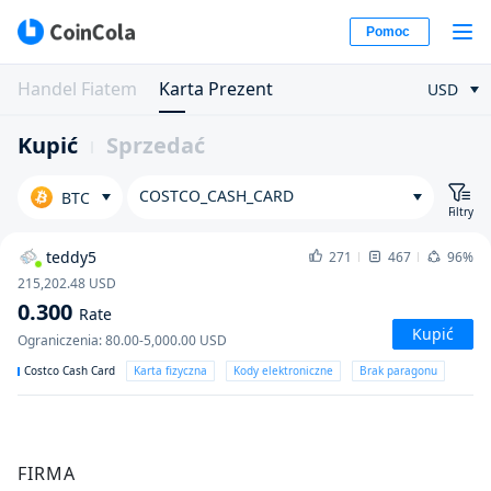
Pomoc
Handel Fiatem
Karta Prezent
USD
Kupić
Sprzedać
COSTCO_CASH_CARD
BTC
Filtry
teddy5
271
467
96%
215,202.48
USD
0.300
Rate
Kupić
Ograniczenia
:
80.00-5,000.00
USD
Costco Cash Card
Karta fizyczna
Kody elektroniczne
Brak paragonu
FIRMA