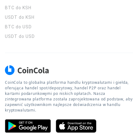
BTC do KSH
USDT do KSH
BTC do USD
USDT do USD
CoinCola to globalna platforma handlu kryptowalutami i giełda,
oferująca handel spot/depozytowy, handel P2P oraz handel
kartami podarunkowymi po niskich opłatach. Nasza
zintegrowana platforma została zaprojektowana od podstaw, aby
zapewnić użytkownikom najlepsze doświadczenia w handlu
kryptowalutami.