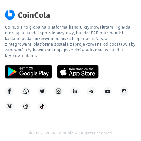
CoinCola to globalna platforma handlu kryptowalutami i giełda,
oferująca handel spot/depozytowy, handel P2P oraz handel
kartami podarunkowymi po niskich opłatach. Nasza
zintegrowana platforma została zaprojektowana od podstaw, aby
zapewnić użytkownikom najlepsze doświadczenia w handlu
kryptowalutami.
©2016 -
2026
CoinCola All Rights Reserved