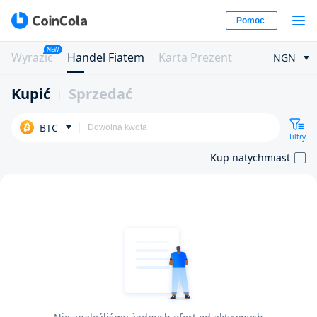
Pomoc
NEW
Wyrazić
Handel Fiatem
Karta Prezent
NGN
Kupić
Sprzedać
BTC
Filtry
Kup natychmiast