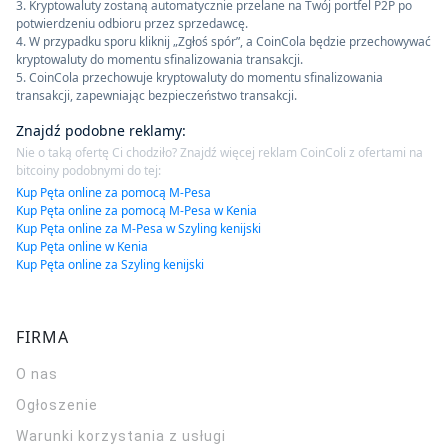
3. Kryptowaluty zostaną automatycznie przelane na Twój portfel P2P po
potwierdzeniu odbioru przez sprzedawcę.
4. W przypadku sporu kliknij „Zgłoś spór”, a CoinCola będzie przechowywać
kryptowaluty do momentu sfinalizowania transakcji.
5. CoinCola przechowuje kryptowaluty do momentu sfinalizowania
transakcji, zapewniając bezpieczeństwo transakcji.
Znajdź podobne reklamy
:
Nie o taką ofertę Ci chodziło? Znajdź więcej reklam CoinColi z ofertami na
bitcoiny podobnymi do tej:
Kup Pęta online za pomocą M-Pesa
Kup Pęta online za pomocą M-Pesa w Kenia
Kup Pęta online za M-Pesa w Szyling kenijski
Kup Pęta online w Kenia
Kup Pęta online za Szyling kenijski
FIRMA
O nas
Ogłoszenie
Warunki korzystania z usługi