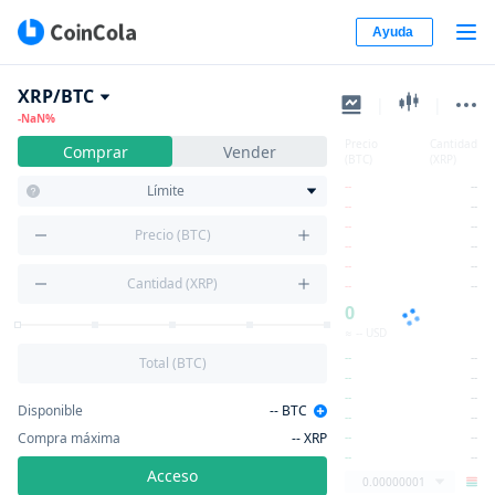
Ayuda
XRP/BTC
|
|
-NaN%
Precio
Cantidad
Comprar
Vender
(BTC)
(XRP)
--
--
Límite
--
--
--
--
Precio (BTC)
--
--
--
--
Cantidad (XRP)
--
--
0
≈ -- USD
--
--
Total (BTC)
--
--
--
--
Disponible
--
BTC
--
--
Compra máxima
--
XRP
--
--
--
--
Acceso
0.00000001