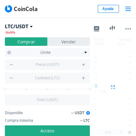
Ayuda
LTC/USDT
|
|
-NaN%
Precio
Cantidad
Comprar
Vender
(USDT)
(LTC)
--
--
Límite
--
--
--
--
Precio (USDT)
--
--
--
--
Cantidad (LTC)
--
--
0
≈ -- USD
--
--
Total (USDT)
--
--
--
--
Disponible
--
USDT
--
--
Compra máxima
--
LTC
--
--
--
--
Acceso
0.01