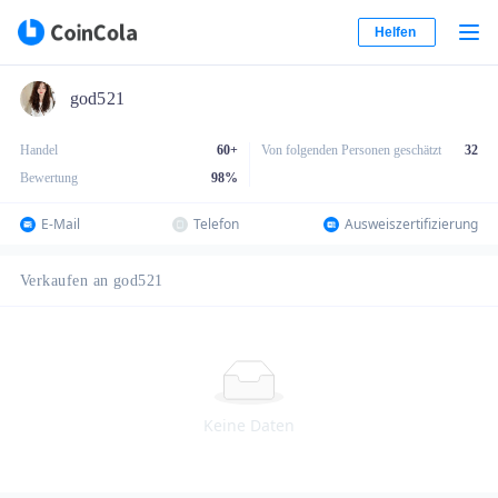
Helfen
god521
Handel
60+
Von folgenden Personen geschätzt
32
Bewertung
98
%
E-Mail
Telefon
Ausweiszertifizierung
Verkaufen an god521
Keine Daten