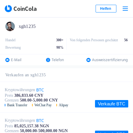
Helfen
xgh1235
Handel
300+
Von folgenden Personen geschätzt
56
Bewertung
98
%
E-Mail
Telefon
Ausweiszertifizierung
Verkaufen an xgh1235
BTC
Kryptowährungen
Preis
386,833.60 CNY
Grenzen
500.00-5,000.00 CNY
Verkaufe BTC
Bank Transfer
WeChat Pay
Alipay
BTC
Kryptowährungen
Preis
85,025,157.38 NGN
Grenzen
50,000.00-500,000.00 NGN