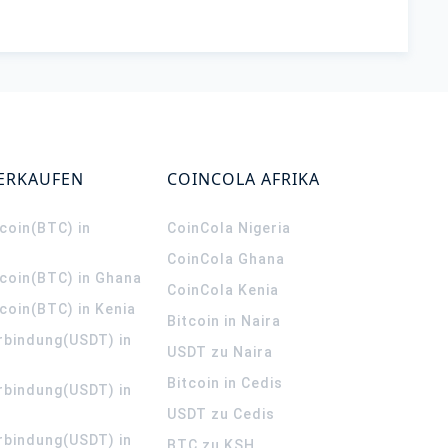
VERKAUFEN
COINCOLA AFRIKA
coin(BTC) in
CoinCola
Nigeria
CoinCola
Ghana
tcoin(BTC) in Ghana
CoinCola
Kenia
coin(BTC) in Kenia
Bitcoin in Naira
rbindung(USDT) in
USDT zu Naira
Bitcoin in Cedis
rbindung(USDT) in
USDT zu Cedis
rbindung(USDT) in
BTC zu KSH