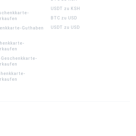
USDT zu KSH
schenkkarte-
BTC zu USD
rkaufen
USDT zu USD
enkkarte-Guthaben
henkkarte-
rkaufen
-Geschenkkarte-
rkaufen
chenkkarte-
rkaufen