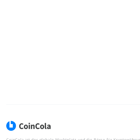
CoinCola ist der globale Marktplatz und die Börse für Kryptowähru