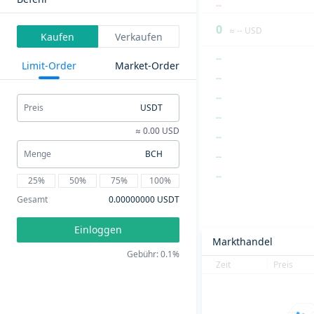
--
0
≈ -- USD
Kaufen
Verkaufen
--
Limit-Order
Market-Order
--
--
Preis
USDT
--
≈ 0.00 USD
--
Menge
BCH
--
--
25%
50%
75%
100%
--
Gesamt
0.00000000 USDT
--
Einloggen
--
Markthandel
Gebühr: 0.1%
--
Zeit
Preis
--
--
--