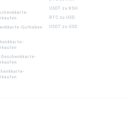
USDT zu KSH
schenkkarte-
BTC zu USD
rkaufen
USDT zu USD
enkkarte-Guthaben
henkkarte-
rkaufen
-Geschenkkarte-
rkaufen
chenkkarte-
rkaufen