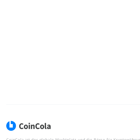
CoinCola ist der globale Marktplatz und die Börse für Kryptowähru