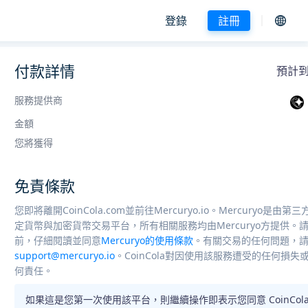
登錄
註冊
付款詳情
預計到賬
服務提供商
金額
您將獲得
免責條款
您即將離開CoinCola.com並前往Mercuryo.io。Mercuryo是由
定貨幣與加密貨幣交易平台，所有相關服務均由Mercuryo方提供。
前，仔細閱讀並同意
Mercuryo的使用條款
。有關交易的任何問題，
support@mercuryo.io
。CoinCola對因使用該服務遭受的任何損
何責任。
如果這是您第一次使用該平台，則繼續操作即表示您同意 CoinCola