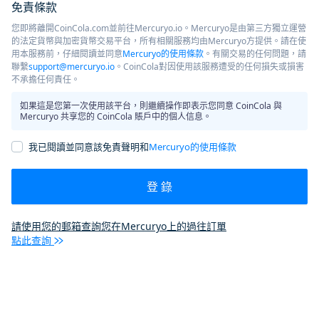
免責條款
您即將離開CoinCola.com並前往Mercuryo.io。Mercuryo是由第三方獨立運營
的法定貨幣與加密貨幣交易平台，所有相關服務均由Mercuryo方提供。請在使
用本服務前，仔細閱讀並同意
Mercuryo的使用條款
。有關交易的任何問題，請
聯繫
support@mercuryo.io
。CoinCola對因使用該服務遭受的任何損失或損害
不承擔任何責任。
如果這是您第一次使用該平台，則繼續操作即表示您同意 CoinCola 與
Mercuryo 共享您的 CoinCola 賬戶中的個人信息。
我已閱讀並同意該免責聲明和
Mercuryo的使用條款
登 錄
請使用您的郵箱查詢您在Mercuryo上的過往訂單
點此查詢