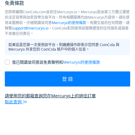
免責條款
您即將離開CoinCola.com並前往Mercuryo.io。Mercuryo是由第三方獨立運營
的法定貨幣與加密貨幣交易平台，所有相關服務均由Mercuryo方提供。請在使
用本服務前，仔細閱讀並同意
Mercuryo的使用條款
。有關交易的任何問題，請
聯繫
support@mercuryo.io
。CoinCola對因使用該服務遭受的任何損失或損害
不承擔任何責任。
如果這是您第一次使用該平台，則繼續操作即表示您同意 CoinCola 與
Mercuryo 共享您的 CoinCola 賬戶中的個人信息。
我已閱讀並同意該免責聲明和
Mercuryo的使用條款
登 錄
請使用您的郵箱查詢您在Mercuryo上的過往訂單
點此查詢