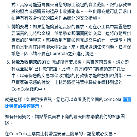
式，賣家可能還需要來自您的線上錢包的資金截圖、銀行存款單
據的照片或您購買的禮品卡收據副本。一些供應商還可能要求自
拍持有有效身份證的照片作為額外的安全措施。
開始交易
：如果您能夠滿足賣家的要求，則在小工具中設置您想
要購買的比特幣金額，並單擊
立即購買
開始交易。這將啟動與供
應商的即時聊天，您將收到有關如何完成交易的進一步說明。所
有消息都將在即時聊天中記錄下來，如果遇到任何問題，它將保
護您，因此請不要在CoinCola之外進行溝通。
付款及收到您的BTC
: 完成所有要求後，當賣家同意後，請立即
轉賬並點擊“已付款”按鈕。此時，賣方的BTC將被鎖定在託管
中，以確保您的交易夥伴收到您的付款後才能釋放加密貨幣。一
旦賣家確認您的付款，比特幣將從託管中釋放並轉移到您的
CoinCola錢包中。
就是這樣！如需更多資訊，您也可以查看我們全面的CoinCola
購買
比特幣的視頻演示
。
如有任何疑問，請點擊頁面右下角的聊天圖標聯繫我們的客服團
隊。
在CoinCola上購買比特幣是安全且簡單的，請您放心交易。