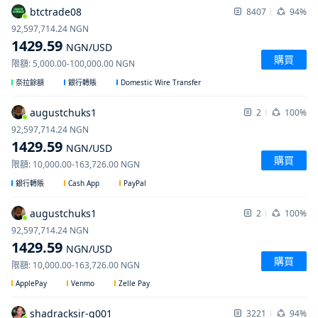
btctrade08
8407
94%
92,597,714.24
NGN
1429.59
NGN
/USD
購買
限額
:
5,000.00
-
100,000.00
NGN
Domestic Wire Transfer
奈拉餘額
銀行轉賬
augustchuks1
2
100%
92,597,714.24
NGN
1429.59
NGN
/USD
購買
限額
:
10,000.00
-
163,726.00
NGN
Cash App
PayPal
銀行轉賬
augustchuks1
2
100%
92,597,714.24
NGN
1429.59
NGN
/USD
購買
限額
:
10,000.00
-
163,726.00
NGN
ApplePay
Venmo
Zelle Pay
shadracksir-g001
3221
94%