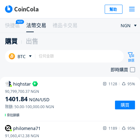
幫助
NEW
快捷區
法幣交易
禮品卡交易
NGN
購買
出售
BTC
篩選
即時購買
hiqhstar
1128
95%
90,799,700.37
NGN
1401.84
NGN
/USD
購買
限額
:
50.00
-
100,000.00
NGN
奈拉餘額
philomena71
1189
95%
91,060,412.38
NGN