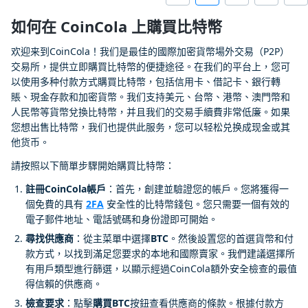
如何在 CoinCola 上購買比特幣
欢迎来到CoinCola！我们是最佳的國際加密貨幣場外交易（P2P）
交易所，提供立即購買比特幣的便捷途径。在我们的平台上，您可
以使用多种付款方式購買比特幣，包括信用卡、借記卡、銀行轉
賬、現金存款和加密貨幣。我们支持美元、台幣、港幣、澳門幣和
人民幣等貨幣兌換比特幣，并且我们的交易手續費非常低廉。如果
您想出售比特幣，我们也提供此服务，您可以轻松兑换成现金或其
他货币。
請按照以下簡單步驟開始購買比特幣：
註冊CoinCola帳戶
：首先，創建並驗證您的帳戶。您將獲得一
個免費的具有
2FA
安全性的比特幣錢包。您只需要一個有效的
電子郵件地址、電話號碼和身份證即可開始。
尋找供應商
：從主菜單中選擇
BTC
。然後設置您的首選貨幣和付
款方式，以找到滿足您要求的本地和國際賣家。我們建議選擇所
有用戶類型進行篩選，以顯示經過CoinCola額外安全檢查的最值
得信賴的供應商。
檢查要求
：點擊
購買BTC
按鈕查看供應商的條款。根據付款方