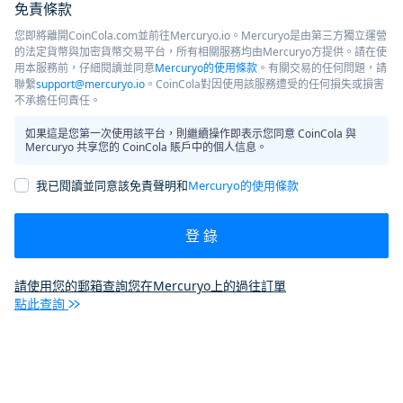
免責條款
您即將離開CoinCola.com並前往Mercuryo.io。Mercuryo是由第三方獨立運營
的法定貨幣與加密貨幣交易平台，所有相關服務均由Mercuryo方提供。請在使
用本服務前，仔細閱讀並同意
Mercuryo的使用條款
。有關交易的任何問題，請
聯繫
support@mercuryo.io
。CoinCola對因使用該服務遭受的任何損失或損害
不承擔任何責任。
如果這是您第一次使用該平台，則繼續操作即表示您同意 CoinCola 與
Mercuryo 共享您的 CoinCola 賬戶中的個人信息。
我已閱讀並同意該免責聲明和
Mercuryo的使用條款
登 錄
請使用您的郵箱查詢您在Mercuryo上的過往訂單
點此查詢