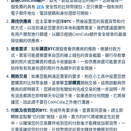
註冊CoinCola帳戶
：首先，創建並驗證您的帳戶。您將獲得一
個免費的具有
2FA
安全性的比特幣錢包。您只需要一個有效的
電子郵件地址、電話號碼和身份證即可開始。
尋找供應商
：從主菜單中選擇
BTC
。然後設置您的首選貨幣和付
款方式，以找到滿足您要求的本地和國際賣家。我們建議選擇所
有用戶類型進行篩選，以顯示經過CoinCola額外安全檢查的最值
得信賴的供應商。
檢查要求
：點擊
購買BTC
按鈕查看供應商的條款。根據付款方
式，賣家可能還需要來自您的線上錢包的資金截圖、銀行存款單
據的照片或您購買的禮品卡收據副本。一些供應商還可能要求自
拍持有有效身份證的照片作為額外的安全措施。
開始交易
：如果您能夠滿足賣家的要求，則在小工具中設置您想
要購買的比特幣金額，並單擊
立即購買
開始交易。這將啟動與供
應商的即時聊天，您將收到有關如何完成交易的進一步說明。所
有消息都將在即時聊天中記錄下來，如果遇到任何問題，它將保
護您，因此請不要在CoinCola之外進行溝通。
付款及收到您的BTC
: 完成所有要求後，當賣家同意後，請立即
轉賬並點擊“已付款”按鈕。此時，賣方的BTC將被鎖定在託管
中，以確保您的交易夥伴收到您的付款後才能釋放加密貨幣。一
旦賣家確認您的付款，比特幣將從託管中釋放並轉移到您的