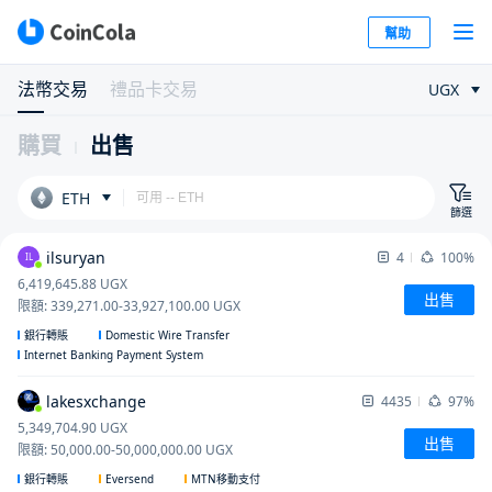
幫助
法幣交易
禮品卡交易
UGX
購買
出售
ETH
篩選
ilsuryan
4
100%
IL
6,419,645.88
UGX
出售
限額
:
339,271.00
-
33,927,100.00
UGX
Domestic Wire Transfer
銀行轉賬
Internet Banking Payment System
lakesxchange
4435
97%
5,349,704.90
UGX
出售
限額
:
50,000.00
-
50,000,000.00
UGX
Eversend
銀行轉賬
MTN移動支付