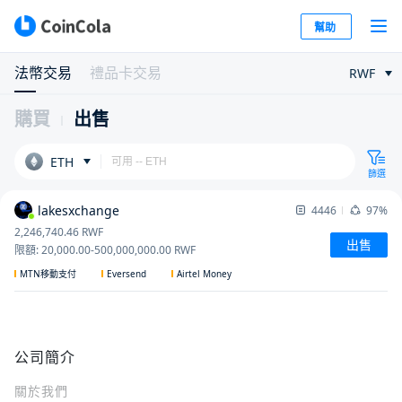
幫助
法幣交易
禮品卡交易
RWF
購買
出售
ETH
篩選
lakesxchange
4446
97%
2,246,740.46
RWF
出售
限額
:
20,000.00
-
500,000,000.00
RWF
Eversend
Airtel Money
MTN移動支付
公司簡介
關於我們