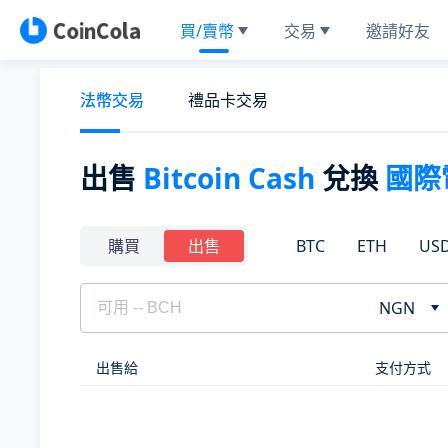
買/賣幣
交易
邀請好友
法幣交易
禮品卡交易
出售
Bitcoin Cash
兌換
國際
BTC
ETH
US
購買
出售
NGN
出售給
支付方式