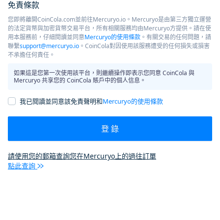
免責條款
您即將離開CoinCola.com並前往Mercuryo.io。Mercuryo是由第三方獨立運營
的法定貨幣與加密貨幣交易平台，所有相關服務均由Mercuryo方提供。請在使
用本服務前，仔細閱讀並同意
Mercuryo的使用條款
。有關交易的任何問題，請
聯繫
support@mercuryo.io
。CoinCola對因使用該服務遭受的任何損失或損害
不承擔任何責任。
如果這是您第一次使用該平台，則繼續操作即表示您同意 CoinCola 與
Mercuryo 共享您的 CoinCola 賬戶中的個人信息。
我已閱讀並同意該免責聲明和
Mercuryo的使用條款
登 錄
請使用您的郵箱查詢您在Mercuryo上的過往訂單
點此查詢