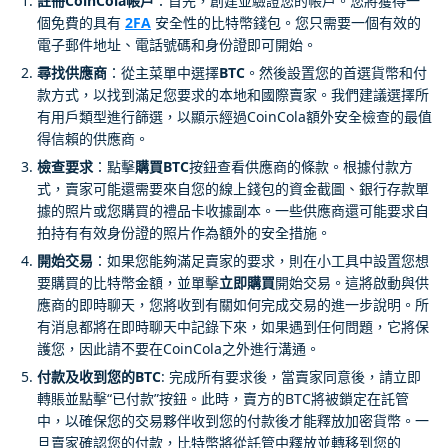
註冊CoinCola帳戶
：首先，創建並驗證您的帳戶。您將獲得一
個免費的具有
2FA
安全性的比特幣錢包。您只需要一個有效的
電子郵件地址、電話號碼和身份證即可開始。
尋找供應商
：從主菜單中選擇
BTC
。然後設置您的首選貨幣和付
款方式，以找到滿足您要求的本地和國際賣家。我們建議選擇所
有用戶類型進行篩選，以顯示經過CoinCola額外安全檢查的最值
得信賴的供應商。
檢查要求
：點擊
購買BTC
按鈕查看供應商的條款。根據付款方
式，賣家可能還需要來自您的線上錢包的資金截圖、銀行存款單
據的照片或您購買的禮品卡收據副本。一些供應商還可能要求自
拍持有有效身份證的照片作為額外的安全措施。
開始交易
：如果您能夠滿足賣家的要求，則在小工具中設置您想
要購買的比特幣金額，並單擊
立即購買
開始交易。這將啟動與供
應商的即時聊天，您將收到有關如何完成交易的進一步說明。所
有消息都將在即時聊天中記錄下來，如果遇到任何問題，它將保
護您，因此請不要在CoinCola之外進行溝通。
付款及收到您的BTC
: 完成所有要求後，當賣家同意後，請立即
轉賬並點擊“已付款”按鈕。此時，賣方的BTC將被鎖定在託管
中，以確保您的交易夥伴收到您的付款後才能釋放加密貨幣。一
旦賣家確認您的付款，比特幣將從託管中釋放並轉移到您的