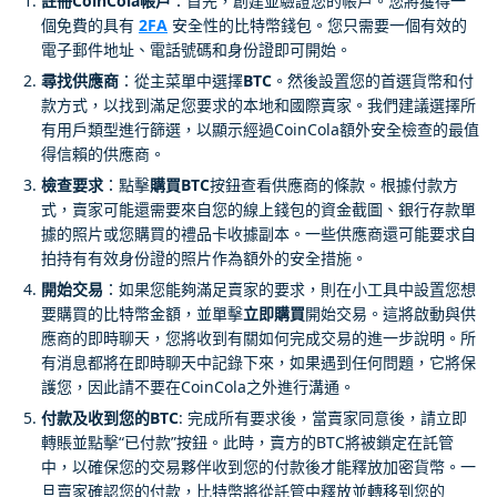
註冊CoinCola帳戶
：首先，創建並驗證您的帳戶。您將獲得一
個免費的具有
2FA
安全性的比特幣錢包。您只需要一個有效的
電子郵件地址、電話號碼和身份證即可開始。
尋找供應商
：從主菜單中選擇
BTC
。然後設置您的首選貨幣和付
款方式，以找到滿足您要求的本地和國際賣家。我們建議選擇所
有用戶類型進行篩選，以顯示經過CoinCola額外安全檢查的最值
得信賴的供應商。
檢查要求
：點擊
購買BTC
按鈕查看供應商的條款。根據付款方
式，賣家可能還需要來自您的線上錢包的資金截圖、銀行存款單
據的照片或您購買的禮品卡收據副本。一些供應商還可能要求自
拍持有有效身份證的照片作為額外的安全措施。
開始交易
：如果您能夠滿足賣家的要求，則在小工具中設置您想
要購買的比特幣金額，並單擊
立即購買
開始交易。這將啟動與供
應商的即時聊天，您將收到有關如何完成交易的進一步說明。所
有消息都將在即時聊天中記錄下來，如果遇到任何問題，它將保
護您，因此請不要在CoinCola之外進行溝通。
付款及收到您的BTC
: 完成所有要求後，當賣家同意後，請立即
轉賬並點擊“已付款”按鈕。此時，賣方的BTC將被鎖定在託管
中，以確保您的交易夥伴收到您的付款後才能釋放加密貨幣。一
旦賣家確認您的付款，比特幣將從託管中釋放並轉移到您的