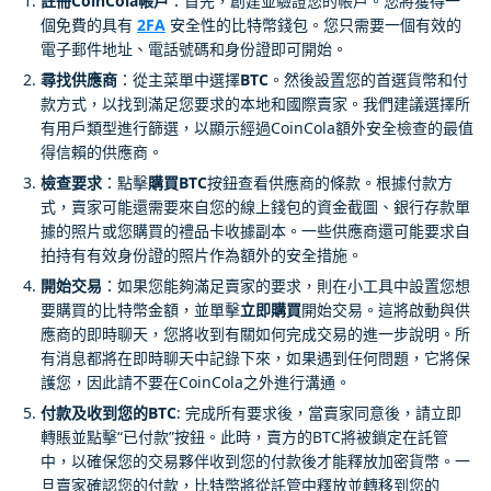
註冊CoinCola帳戶
：首先，創建並驗證您的帳戶。您將獲得一
個免費的具有
2FA
安全性的比特幣錢包。您只需要一個有效的
電子郵件地址、電話號碼和身份證即可開始。
尋找供應商
：從主菜單中選擇
BTC
。然後設置您的首選貨幣和付
款方式，以找到滿足您要求的本地和國際賣家。我們建議選擇所
有用戶類型進行篩選，以顯示經過CoinCola額外安全檢查的最值
得信賴的供應商。
檢查要求
：點擊
購買BTC
按鈕查看供應商的條款。根據付款方
式，賣家可能還需要來自您的線上錢包的資金截圖、銀行存款單
據的照片或您購買的禮品卡收據副本。一些供應商還可能要求自
拍持有有效身份證的照片作為額外的安全措施。
開始交易
：如果您能夠滿足賣家的要求，則在小工具中設置您想
要購買的比特幣金額，並單擊
立即購買
開始交易。這將啟動與供
應商的即時聊天，您將收到有關如何完成交易的進一步說明。所
有消息都將在即時聊天中記錄下來，如果遇到任何問題，它將保
護您，因此請不要在CoinCola之外進行溝通。
付款及收到您的BTC
: 完成所有要求後，當賣家同意後，請立即
轉賬並點擊“已付款”按鈕。此時，賣方的BTC將被鎖定在託管
中，以確保您的交易夥伴收到您的付款後才能釋放加密貨幣。一
旦賣家確認您的付款，比特幣將從託管中釋放並轉移到您的