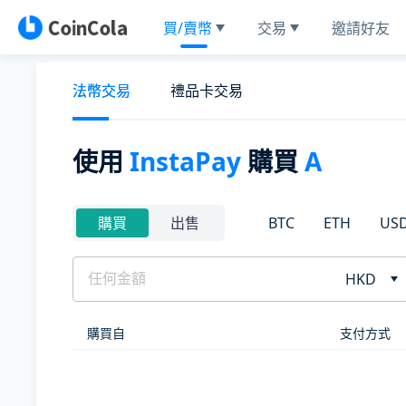
買/賣幣
交易
邀請好友
法幣交易
禮品卡交易
使用
InstaPay
購買
A
BTC
ETH
US
購買
出售
HKD
購買自
支付方式