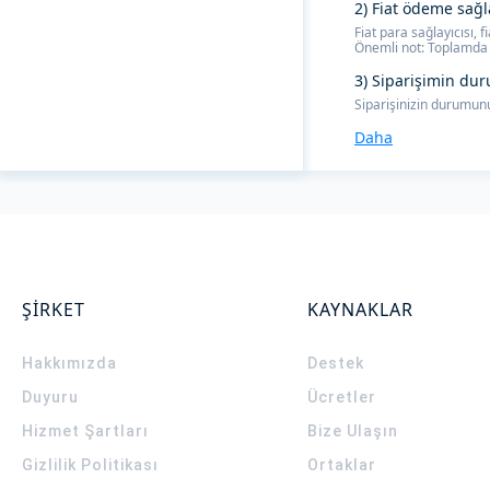
2) Fiat ödeme sağl
Fiat para sağlayıcısı,
Önemli not: Toplamda 
3) Siparişimin dur
Siparişinizin durumunu
Daha
ŞİRKET
KAYNAKLAR
Hakkımızda
Destek
Duyuru
Ücretler
Hizmet Şartları
Bize Ulaşın
Gizlilik Politikası
Ortaklar