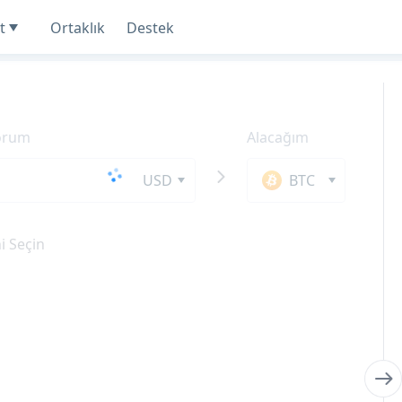
t
Ortaklık
Destek
yorum
Alacağım
USD
BTC
 Seçin