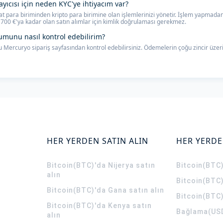
ayıcısı için neden KYC'ye ihtiyacım var?
 fiat para biriminden kripto para birimine olan işlemlerinizi yönetir. İşlem yapmad
700 €'ya kadar olan satın alımlar için kimlik doğrulaması gerekmez.
umunu nasıl kontrol edebilirim?
 Mercuryo sipariş sayfasından kontrol edebilirsiniz. Ödemelerin çoğu zincir üzerin
HER YERDEN SATIN ALIN
HER YERDE
Bitcoin(BTC)'da Nijerya satın
Bitcoin(BTC)
alın
Bitcoin(BTC)
Bitcoin(BTC)'da Gana satın alın
Bitcoin(BTC)
Bitcoin(BTC)'da Kenya satın
Bağlama(USD
alın