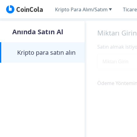
Kripto Para Alım/Satım
Ticare
Anında Satın Al
Miktarı Girin
Satın almak isti
Kripto para satın alın
Ödeme Yöntemini