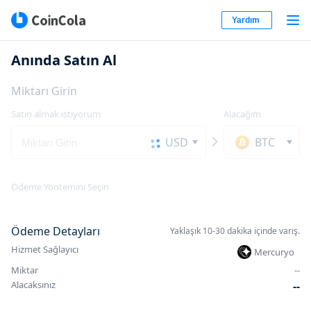
Yardım
Anında Satın Al
Miktarı Girin
Satın almak istiyorum
Alacağım
USD
BTC
Ödeme Yöntemini Seçin
Ödeme Detayları
Yaklaşık 10-30 dakika içinde varış.
Hizmet Sağlayıcı
Mercuryo
Miktar
-
-
Alacaksınız
-
-