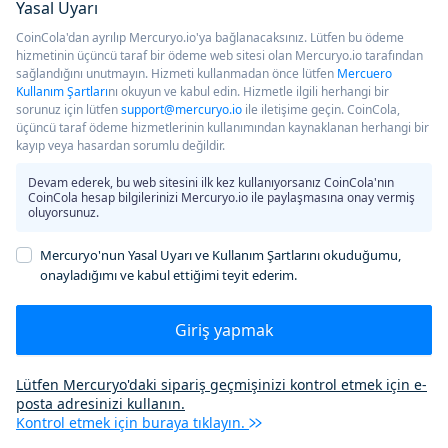
Yasal Uyarı
CoinCola'dan ayrılıp Mercuryo.io'ya bağlanacaksınız. Lütfen bu ödeme
hizmetinin üçüncü taraf bir ödeme web sitesi olan Mercuryo.io tarafından
sağlandığını unutmayın. Hizmeti kullanmadan önce lütfen
Mercuero
Kullanım Şartları
nı okuyun ve kabul edin. Hizmetle ilgili herhangi bir
sorunuz için lütfen
support@mercuryo.io
ile iletişime geçin. CoinCola,
üçüncü taraf ödeme hizmetlerinin kullanımından kaynaklanan herhangi bir
kayıp veya hasardan sorumlu değildir.
Devam ederek, bu web sitesini ilk kez kullanıyorsanız CoinCola'nın
CoinCola hesap bilgilerinizi Mercuryo.io ile paylaşmasına onay vermiş
oluyorsunuz.
Mercuryo'nun Yasal Uyarı ve Kullanım Şartlarını okuduğumu,
onayladığımı ve kabul ettiğimi teyit ederim.
Giriş yapmak
Lütfen Mercuryo'daki sipariş geçmişinizi kontrol etmek için e-
posta adresinizi kullanın.
Kontrol etmek için buraya tıklayın.