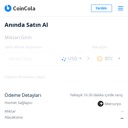
Yardım
Anında Satın Al
Miktarı Girin
Satın almak istiyorum
Alacağım
USD
BTC
Ödeme Yöntemini Seçin
Ödeme Detayları
Yaklaşık 10-30 dakika içinde varış.
Hizmet Sağlayıcı
Mercuryo
Miktar
-
-
Alacaksınız
-
-