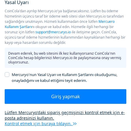
Yasal Uyarı
CoinCola'dan ayrılıp Mercuryo.io'ya bağlanacaksınız. Lütfen bu ödeme
hizmetinin üçüncü taraf bir ödeme web sitesi olan Mercuryo.io tarafından
sağlandığını unutmayın. Hizmeti kullanmadan önce lütfen
Mercuero
Kullanım Şartları
nı okuyun ve kabul edin. Hizmetle ilgili herhangi bir
sorunuz için lütfen
support@mercuryo.io
ile iletişime geçin. CoinCola,
üçüncü taraf ödeme hizmetlerinin kullanımından kaynaklanan herhangi bir
kayıp veya hasardan sorumlu değildir.
Devam ederek, bu web sitesini ilk kez kullanıyorsanız CoinCola'nın
CoinCola hesap bilgilerinizi Mercuryo.io ile paylaşmasına onay vermiş
oluyorsunuz.
Mercuryo'nun Yasal Uyarı ve Kullanım Şartlarını okuduğumu,
onayladığımı ve kabul ettiğimi teyit ederim.
Giriş yapmak
Lütfen Mercuryo'daki sipariş geçmişinizi kontrol etmek için e-
posta adresinizi kullanın.
Kontrol etmek için buraya tıklayın.