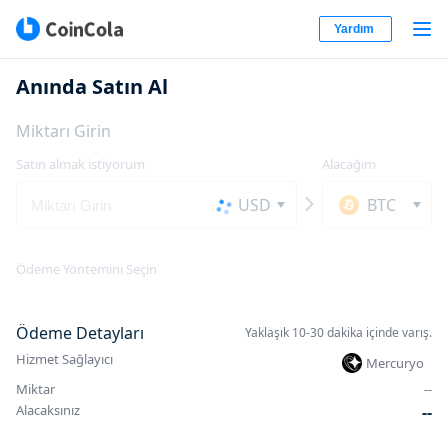
Yardım
Anında Satın Al
Miktarı Girin
Satın almak istiyorum
Alacağım
USD
BTC
Ödeme Yöntemini Seçin
Ödeme Detayları
Yaklaşık 10-30 dakika içinde varış.
Hizmet Sağlayıcı
Mercuryo
Miktar
-
-
Alacaksınız
-
-