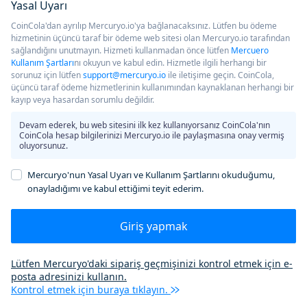
Yasal Uyarı
CoinCola'dan ayrılıp Mercuryo.io'ya bağlanacaksınız. Lütfen bu ödeme
hizmetinin üçüncü taraf bir ödeme web sitesi olan Mercuryo.io tarafından
sağlandığını unutmayın. Hizmeti kullanmadan önce lütfen
Mercuero
Kullanım Şartları
nı okuyun ve kabul edin. Hizmetle ilgili herhangi bir
sorunuz için lütfen
support@mercuryo.io
ile iletişime geçin. CoinCola,
üçüncü taraf ödeme hizmetlerinin kullanımından kaynaklanan herhangi bir
kayıp veya hasardan sorumlu değildir.
Devam ederek, bu web sitesini ilk kez kullanıyorsanız CoinCola'nın
CoinCola hesap bilgilerinizi Mercuryo.io ile paylaşmasına onay vermiş
oluyorsunuz.
Mercuryo'nun Yasal Uyarı ve Kullanım Şartlarını okuduğumu,
onayladığımı ve kabul ettiğimi teyit ederim.
Giriş yapmak
Lütfen Mercuryo'daki sipariş geçmişinizi kontrol etmek için e-
posta adresinizi kullanın.
Kontrol etmek için buraya tıklayın.