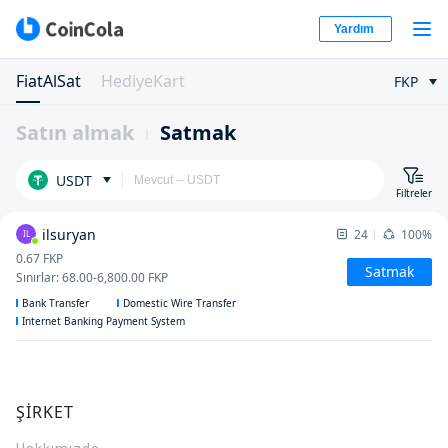
Yardım
FiatAlSat
HediyeKart
FKP
Satın almak
Satmak
USDT
Filtreler
ilsuryan
24
100%
IL
0.67
FKP
Satmak
Sınırlar
:
68.00
-
6,800.00
FKP
Bank Transfer
Domestic Wire Transfer
Internet Banking Payment System
ŞİRKET