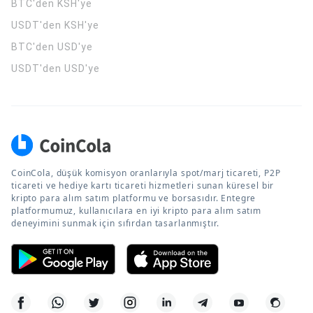
BTC'den KSH'ye
USDT'den KSH'ye
BTC'den USD'ye
USDT'den USD'ye
CoinCola, düşük komisyon oranlarıyla spot/marj ticareti, P2P
ticareti ve hediye kartı ticareti hizmetleri sunan küresel bir
kripto para alım satım platformu ve borsasıdır. Entegre
platformumuz, kullanıcılara en iyi kripto para alım satım
deneyimini sunmak için sıfırdan tasarlanmıştır.