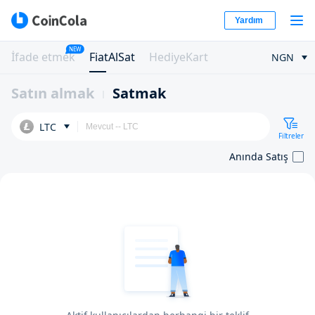
Yardım
NEW
İfade etmek
FiatAlSat
HediyeKart
NGN
Satın almak
Satmak
LTC
Filtreler
Anında Satış